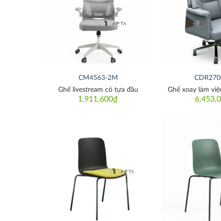
Thích
CM4563-2M
CDR270
Ghế livestream có tựa đầu
Ghế xoay làm vi
1,911,600
₫
6,453,
Thích