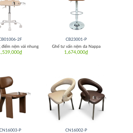
CB01006-2F
CB23001-P
g điểm nệm vải nhung
Ghế tư vấn nệm da Nappa
1,539,000
₫
1,674,000
₫
Thích
Thích
CN16003-P
CN16002-P