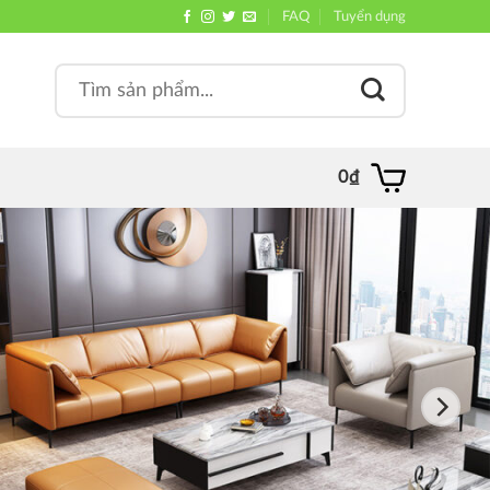
FAQ
Tuyển dụng
Search
, quán
for:
0
₫