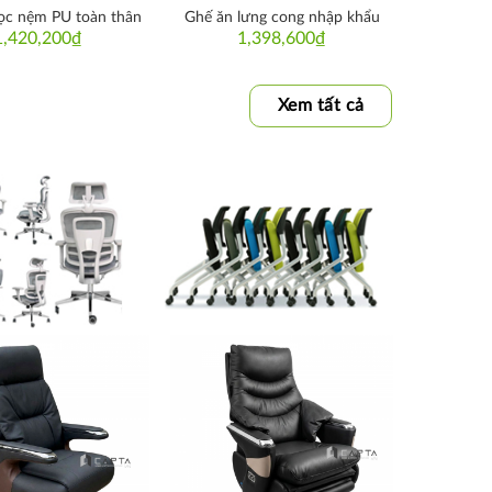
ọc nệm PU toàn thân
Ghế ăn lưng cong nhập khẩu
1,420,200
₫
1,398,600
₫
Xem tất cả
Thích
Thích