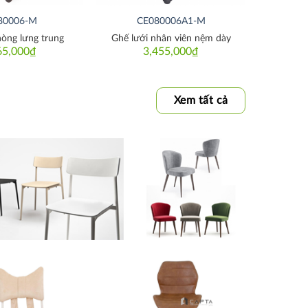
80006-M
CE080006A1-M
òng lưng trung
Ghế lưới nhân viên nệm dày
65,000
₫
3,455,000
₫
Xem tất cả
Thích
Thích