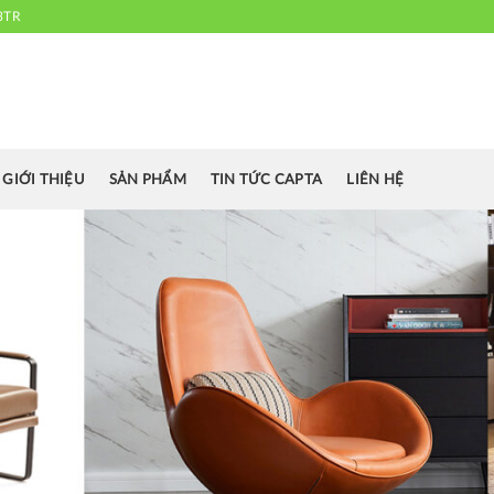
3TR
 chuyên cung cấp bàn ghế văn phòng, bàn ghế ăn nhà hàng, khách sạn
cafe.....
GIỚI THIỆU
SẢN PHẨM
TIN TỨC CAPTA
LIÊN HỆ