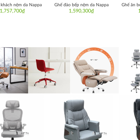
p khách nệm da Nappa
Ghế đảo bếp nệm da Nappa
Ghế ăn b
1,757,700
₫
1,590,300
₫
Thích
Thích