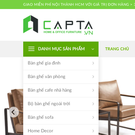
Skip
GIAO MIỄN PHÍ NỘI THÀNH HCM VỚI GIÁ TRỊ ĐƠN HÀNG > 
to
content
Nội thất CAPTA
DANH MỤC SẢN PHẨM
TRANG CHỦ
Bàn ghế gia đình
Bàn ghế văn phòng
Bàn ghế cafe nhà hàng
Bộ bàn ghế ngoài trời
Bàn ghế sofa
Home Decor