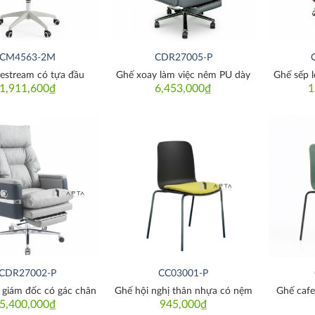
CM4563-2M
CDR27005-P
vestream có tựa đầu
Ghế xoay làm việc nêm PU dày
Ghế sếp 
1,911,600
₫
6,453,000
₫
1
Thích
Thích
CDR27002-P
CC03001-P
 giám đốc có gác chân
Ghế hội nghị thân nhựa có nệm
Ghế cafe
5,400,000
₫
945,000
₫