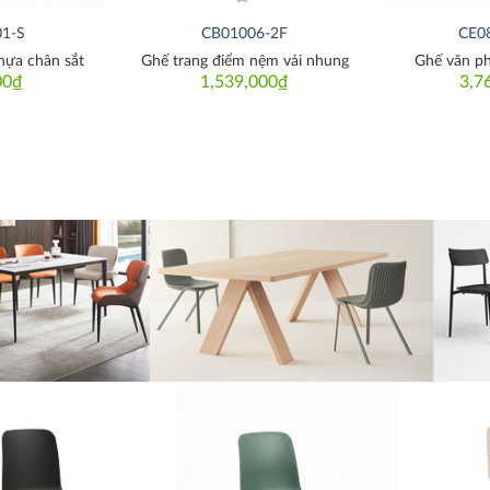
1-S
CB01006-2F
CE0
hựa chân sắt
Ghế trang điểm nệm vải nhung
Ghế văn ph
00
₫
1,539,000
₫
3,7
Thích
Thích