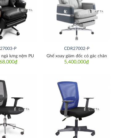
Thích
Thích
27003-P
CDR27002-P
 ngả lưng nệm PU
Ghế xoay giám đốc có gác chân
68,000
₫
5,400,000
₫
Thích
Thích