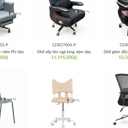
Thích
Thích
05-P
CDR27004-P
CDR
ệc nêm PU dày
Ghế sếp lớn ngả lưng nệm dày
Ghế giám đốc
000
₫
11,195,000
₫
10,3
Thích
Thích