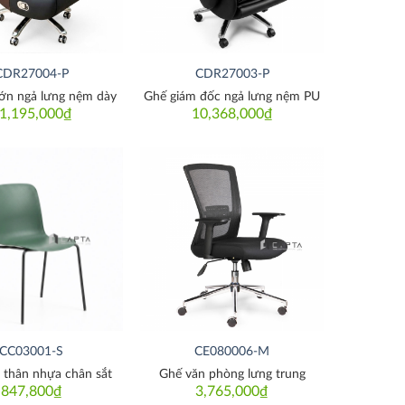
CDR27004-P
CDR27003-P
lớn ngả lưng nệm dày
Ghế giám đốc ngả lưng nệm PU
1,195,000
₫
10,368,000
₫
Thích
Thích
CC03001-S
CE080006-M
 thân nhựa chân sắt
Ghế văn phòng lưng trung
847,800
₫
3,765,000
₫