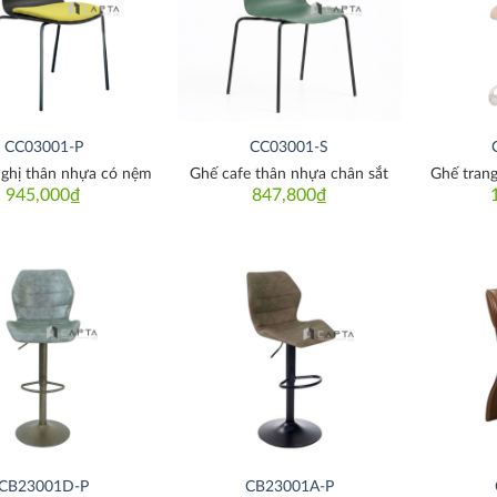
CC03001-P
CC03001-S
nghị thân nhựa có nệm
Ghế cafe thân nhựa chân sắt
Ghế tran
945,000
₫
847,800
₫
Thích
Thích
CB23001D-P
CB23001A-P