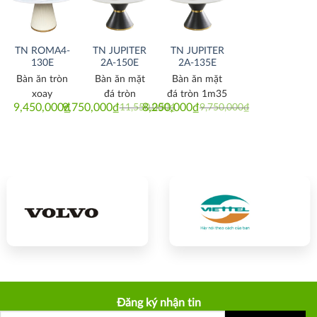
Thích
Thích
Thích
TN ROMA4-
TN JUPITER
TN JUPITER
130E
2A-150E
2A-135E
Bàn ăn tròn
Bàn ăn mặt
Bàn ăn mặt
xoay
đá tròn
đá tròn 1m35
9,450,000
9,750,000
₫
₫
8,250,000
₫
11,550,000
₫
9,750,000
₫
Original
Current
Original
Current
price
price
price
price
was:
is:
was:
is:
11,550,000₫.
9,750,000₫.
9,750,000₫.
8,250,000₫.
Đăng ký nhận tin