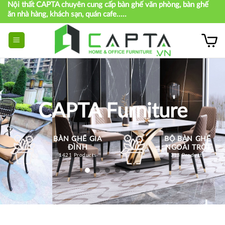
Nội thất CAPTA chuyên cung cấp bàn ghế văn phòng, bàn ghế
Skip
ăn nhà hàng, khách sạn, quán cafe.....
to
content
CAPTA Furniture
BÀN GHẾ GIA
BỘ BÀN GHẾ
ĐÌNH
NGOÀI TRỜI
1421 Products
313 Products