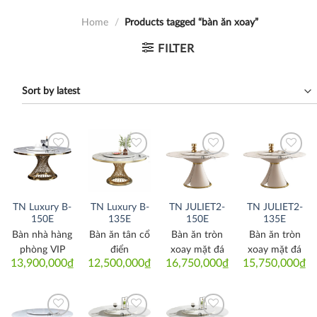
Home
/
Products tagged “bàn ăn xoay”
FILTER
Thích
Thích
Thích
Thích
TN Luxury B-
TN Luxury B-
TN JULIET2-
TN JULIET2-
150E
135E
150E
135E
Bàn nhà hàng
Bàn ăn tân cổ
Bàn ăn tròn
Bàn ăn tròn
phòng VIP
điển
xoay mặt đá
xoay mặt đá
13,900,000
₫
12,500,000
₫
16,750,000
₫
15,750,000
₫