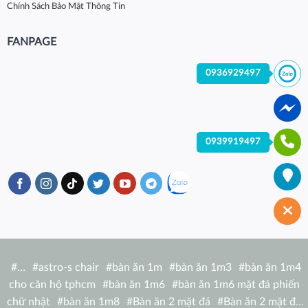
Chính Sách Bảo Mật Thông Tin
FANPAGE
0936929497
0939919497
#
…
#
astro-s chair
#
bàn ăn 1m
#
bàn ăn 1m3
#
bàn ăn 1m4
cho căn hộ tphcm
#
bàn ăn 1m6
#
bàn ăn 1m6 mặt đá phiến
chữ nhật
#
bàn ăn 1m8
#
Bàn ăn 2 mặt đá
#
Bàn ăn 2 mặt đá