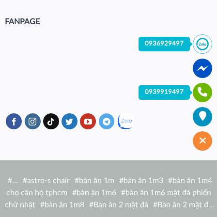
FANPAGE
0936929497
0939919497
#
…
#
astro-s chair
#
bàn ăn 1m
#
bàn ăn 1m3
#
bàn ăn 1m4
cho căn hộ tphcm
#
bàn ăn 1m6
#
bàn ăn 1m6 mặt đá phiến
chữ nhật
#
bàn ăn 1m8
#
Bàn ăn 2 mặt đá
#
Bàn ăn 2 mặt đá
tròn
#
bàn ăn 6 người
#
Bàn ăn bàn nhà hàng hiện đại
#
Bàn ăn