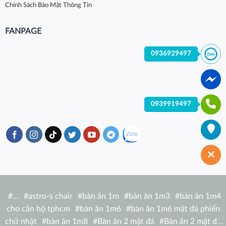
Chính Sách Bảo Mật Thông Tin
FANPAGE
0936929497
0939919497
#
…
#
astro-s chair
#
bàn ăn 1m
#
bàn ăn 1m3
#
bàn ăn 1m4
cho căn hộ tphcm
#
bàn ăn 1m6
#
bàn ăn 1m6 mặt đá phiến
chữ nhật
#
bàn ăn 1m8
#
Bàn ăn 2 mặt đá
#
Bàn ăn 2 mặt đá