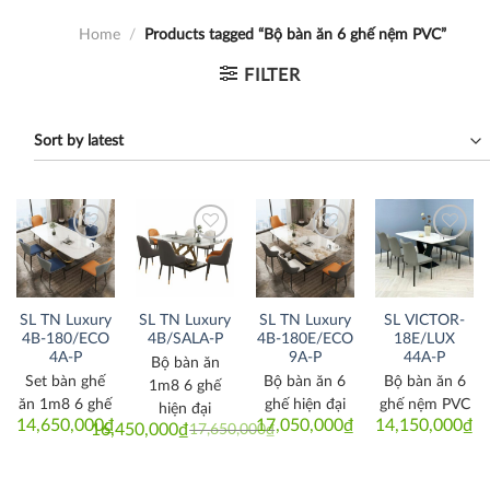
Home
/
Products tagged “Bộ bàn ăn 6 ghế nệm PVC”
FILTER
Thích
Thích
Thích
Thích
SL TN Luxury
SL TN Luxury
SL TN Luxury
SL VICTOR-
4B-180/ECO
4B/SALA-P
4B-180E/ECO
18E/LUX
4A-P
9A-P
44A-P
Bộ bàn ăn
Set bàn ghế
Bộ bàn ăn 6
Bộ bàn ăn 6
1m8 6 ghế
ăn 1m8 6 ghế
ghế hiện đại
ghế nệm PVC
hiện đại
14,650,000
₫
17,050,000
₫
14,150,000
₫
16,450,000
₫
17,650,000
₫
Original
Current
price
price
was:
is:
17,650,000₫.
16,450,000₫.