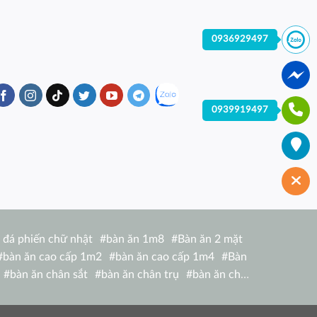
0936929497
0939919497
 đá phiến chữ nhật
#
bàn ăn 1m8
#
Bàn ăn 2 mặt
#
bàn ăn cao cấp 1m2
#
bàn ăn cao cấp 1m4
#
Bàn
#
bàn ăn chân sắt
#
bàn ăn chân trụ
#
bàn ăn chữ
hữ nhật 1m6 nhập khẩu italia
#
bàn ăn chữ nhật 4
bàn ăn giá rẻ tại hcm
#
bàn ăn gỗ hiện đại
#
Bàn ăn