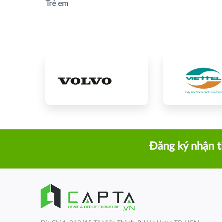
Trẻ em
Đăng ký nhận t