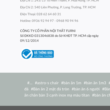
Địa Chỉ 1: 243/15 Tô Hiến Thành, P. Hòa Hưng TP. HCM
Địa Chỉ 2: 540 Liên Phường, P. Long Trường, TP. HCM
Điện Thoại: 028 62 64 60 31
Hotline: 0936 92 94 97 - 0968 90 94 96
CÔNG TY CỔ PHẦN NỘI THẤT FURNI
Số ĐKKD 0313046838 do Sở KHĐT TP. HCM cấp ngày
09/12/2014
#
…
#
astro-s chair
#
bàn ăn 1m
#
bàn ăn 1m3
đá
#
Bàn ăn 2 mặt đá tròn
#
bàn ăn 6 người
#
Bàn
ăn chân bàn 3 cạnh inox mạ màu titan
#
bàn ăn c
nhật
#
bàn ăn chữ nhật 1m2
#
bàn ăn chữ nhật
ghế
#
bàn ăn chữ nhật ngoài trời
#
bàn ăn concor