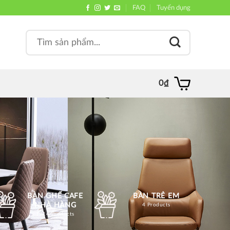
FAQ
Tuyển dụng
Search
, quán
for:
0
₫
BÀN GHẾ CAFE
BÀN TRẺ EM
NHÀ HÀNG
4 Products
1214 Products