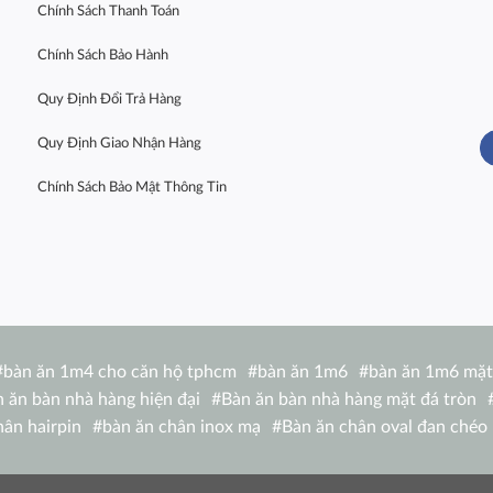
Chính Sách Thanh Toán
Chính Sách Bảo Hành
Quy Định Đổi Trả Hàng
Quy Định Giao Nhận Hàng
Chính Sách Bảo Mật Thông Tin
#
bàn ăn 1m4 cho căn hộ tphcm
#
bàn ăn 1m6
#
bàn ăn 1m6 mặt
 ăn bàn nhà hàng hiện đại
#
Bàn ăn bàn nhà hàng mặt đá tròn
hân hairpin
#
bàn ăn chân inox mạ
#
Bàn ăn chân oval đan chéo
 1m4 TN 1216-14W
#
bàn ăn chữ nhật 1m6 nhập khẩu
#
bàn ăn c
de
#
bàn ăn eliot
#
Bàn ăn Eliot mặt đá
#
bàn ăn gấp nhỏ gọn
#