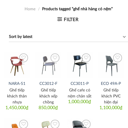
Home
/
Products tagged “ghế nhà hàng có nệm”
FILTER
Thích
Thích
Thích
Thích
NARA-S1
CC3012-F
CC3011-P
ECO 49A-P
Ghế tiếp
Ghế tiếp
Ghế cafe có
Ghế tiếp
khách thân
khách xếp
nệm chân sắt
khách PVC
1,000,000
₫
nhựa
chồng
hiện đại
1,450,000
₫
850,000
₫
1,100,000
₫