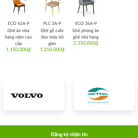
Thích
Thích
Thích
ECO 42A-P
PLC 3A-P
ECO 36A-P
Ghế ăn nhà
Ghế gỗ cafe
Ghế phòng ăn
hàng nệm cao
đan mây tối
ghế nhà hàng
2,350,000
₫
cấp
giản
1,150,000
₫
1,350,000
₫
Đăng ký nhận tin