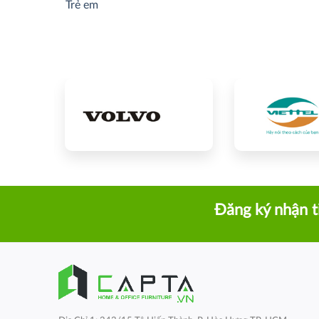
Trẻ em
Đăng ký nhận t