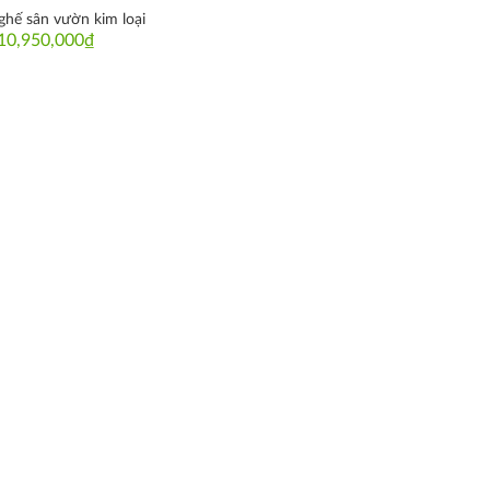
ghế sân vườn kim loại
10,950,000
₫