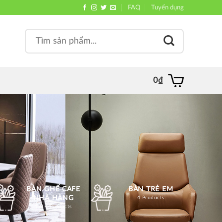
FAQ
Tuyển dụng
Search
, quán
for:
0
₫
BÀN GHẾ CAFE
BÀN TRẺ EM
NHÀ HÀNG
4 Products
1214 Products