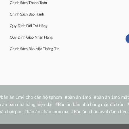
Chính Sách Thanh Toán
Chính Sách Bảo Hành
Quy Định Đổi Trả Hàng
Quy Định Giao Nhận Hàng
Chính Sách Bảo Mật Thông Tin
#
bàn ăn 1m4 cho căn hộ tphcm
#
bàn ăn 1m6
#
bàn ăn 1m6 mặt
 ăn bàn nhà hàng hiện đại
#
Bàn ăn bàn nhà hàng mặt đá tròn
hân hairpin
#
bàn ăn chân inox mạ
#
Bàn ăn chân oval đan chéo
 1m4 TN 1216-14W
#
bàn ăn chữ nhật 1m6 nhập khẩu
#
bàn ăn c
de
#
bàn ăn eliot
#
Bàn ăn Eliot mặt đá
#
bàn ăn gấp nhỏ gọn
#