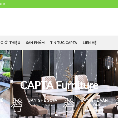
3TR
 chuyên cung cấp bàn ghế văn phòng, bàn ghế ăn nhà hàng, khách sạn
cafe.....
GIỚI THIỆU
SẢN PHẨM
TIN TỨC CAPTA
LIÊN HỆ
CAPTA Furniture
HẾ
BÀN GHẾ SOFA
BÀN GHẾ VĂN
ỜI
PHÒNG
176 Products
1126 Products