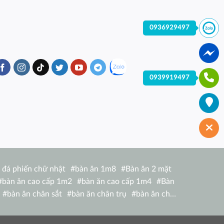
0936929497
0939919497
 đá phiến chữ nhật
#
bàn ăn 1m8
#
Bàn ăn 2 mặt
#
bàn ăn cao cấp 1m2
#
bàn ăn cao cấp 1m4
#
Bàn
#
bàn ăn chân sắt
#
bàn ăn chân trụ
#
bàn ăn chữ
hữ nhật 1m6 nhập khẩu italia
#
bàn ăn chữ nhật 4
bàn ăn giá rẻ tại hcm
#
bàn ăn gỗ hiện đại
#
Bàn ăn