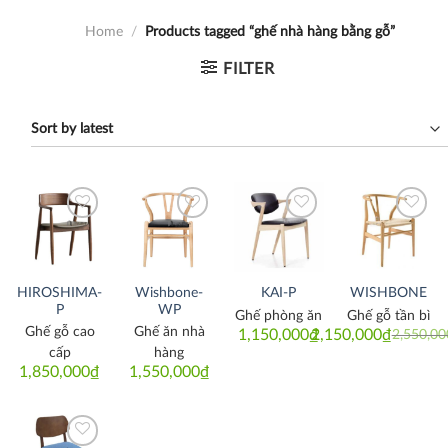
Home
/
Products tagged “ghế nhà hàng bằng gỗ”
FILTER
Thích
Thích
Thích
Thích
HIROSHIMA-
Wishbone-
KAI-P
WISHBONE
P
WP
Ghế phòng ăn
Ghế gỗ tần bì
Ghế gỗ cao
Ghế ăn nhà
1,150,000
₫
2,150,000
₫
2,550,00
Original
Current
price
price
cấp
hàng
was:
is:
1,850,000
₫
1,550,000
₫
2,550,000
2,150,000