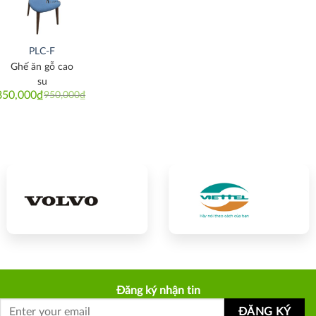
Thích
PLC-F
Ghế ăn gỗ cao
su
850,000
₫
950,000
₫
Original
Current
price
price
was:
is:
950,000₫.
850,000₫.
Đăng ký nhận tin