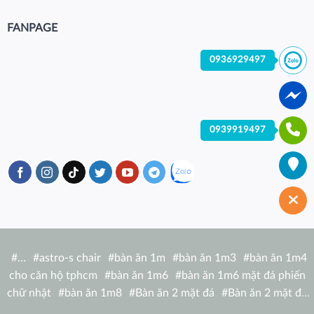
FANPAGE
0936929497
0939919497
#
…
#
astro-s chair
#
bàn ăn 1m
#
bàn ăn 1m3
#
bàn ăn 1m4
cho căn hộ tphcm
#
bàn ăn 1m6
#
bàn ăn 1m6 mặt đá phiến
chữ nhật
#
bàn ăn 1m8
#
Bàn ăn 2 mặt đá
#
Bàn ăn 2 mặt đá
tròn
#
bàn ăn 6 người
#
Bàn ăn bàn nhà hàng hiện đại
#
Bàn ăn