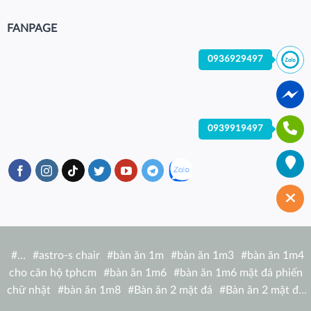
FANPAGE
0936929497
0939919497
#
…
#
astro-s chair
#
bàn ăn 1m
#
bàn ăn 1m3
#
bàn ăn 1m4
cho căn hộ tphcm
#
bàn ăn 1m6
#
bàn ăn 1m6 mặt đá phiến
chữ nhật
#
bàn ăn 1m8
#
Bàn ăn 2 mặt đá
#
Bàn ăn 2 mặt đá
tròn
#
bàn ăn 6 người
#
Bàn ăn bàn nhà hàng hiện đại
#
Bàn ăn