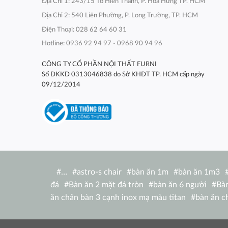
Địa Chỉ 1: 243/15 Tô Hiến Thành, P. Hòa Hưng TP. HCM
Địa Chỉ 2: 540 Liên Phường, P. Long Trường, TP. HCM
Điện Thoại: 028 62 64 60 31
Hotline: 0936 92 94 97 - 0968 90 94 96
CÔNG TY CỔ PHẦN NỘI THẤT FURNI
Số ĐKKD 0313046838 do Sở KHĐT TP. HCM cấp ngày
09/12/2014
#
…
#
astro-s chair
#
bàn ăn 1m
#
bàn ăn 1m3
đá
#
Bàn ăn 2 mặt đá tròn
#
bàn ăn 6 người
#
Bàn
ăn chân bàn 3 cạnh inox mạ màu titan
#
bàn ăn c
nhật
#
bàn ăn chữ nhật 1m2
#
bàn ăn chữ nhật
ghế
#
bàn ăn chữ nhật ngoài trời
#
bàn ăn concor