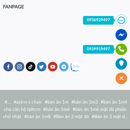
FANPAGE
0936929497
0939919497
#
…
#
astro-s chair
#
bàn ăn 1m
#
bàn ăn 1m3
#
bàn ăn 1m4
cho căn hộ tphcm
#
bàn ăn 1m6
#
bàn ăn 1m6 mặt đá phiến
chữ nhật
#
bàn ăn 1m8
#
Bàn ăn 2 mặt đá
#
Bàn ăn 2 mặt đá
tròn
#
bàn ăn 6 người
#
Bàn ăn bàn nhà hàng hiện đại
#
Bàn ăn