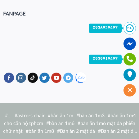
FANPAGE
0936929497
0939919497
#
…
#
astro-s chair
#
bàn ăn 1m
#
bàn ăn 1m3
#
bàn ăn 1m4
cho căn hộ tphcm
#
bàn ăn 1m6
#
bàn ăn 1m6 mặt đá phiến
chữ nhật
#
bàn ăn 1m8
#
Bàn ăn 2 mặt đá
#
Bàn ăn 2 mặt đá
tròn
#
bàn ăn 6 người
#
Bàn ăn bàn nhà hàng hiện đại
#
Bàn ăn