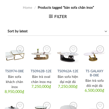
Home
/
Products tagged “bàn sofa chân inox”
FILTER
Thích
Thích
Thích
Thích
TS GALAXY
TS0974-08E
TS0962B-12E
TS0962A-12E
B-08E
Bàn sofa
Bàn trà oval
Bàn sofa hiện
Bàn trà sofa
khách chân
chân inox mạ
đại mặt đá
đôi mặt đá
7,250,000
₫
7,250,000
₫
inox
6,500,000
₫
8,950,000
₫