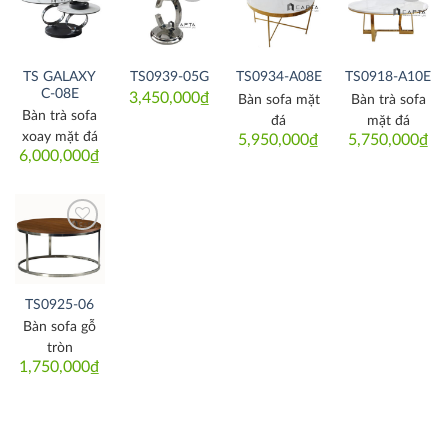
Thích
Thích
Thích
Thích
TS GALAXY
TS0939-05G
TS0934-A08E
TS0918-A10E
C-08E
3,450,000
₫
Bàn sofa mặt
Bàn trà sofa
Bàn trà sofa
đá
mặt đá
xoay mặt đá
5,950,000
₫
5,750,000
₫
6,000,000
₫
Thích
TS0925-06
Bàn sofa gỗ
tròn
1,750,000
₫