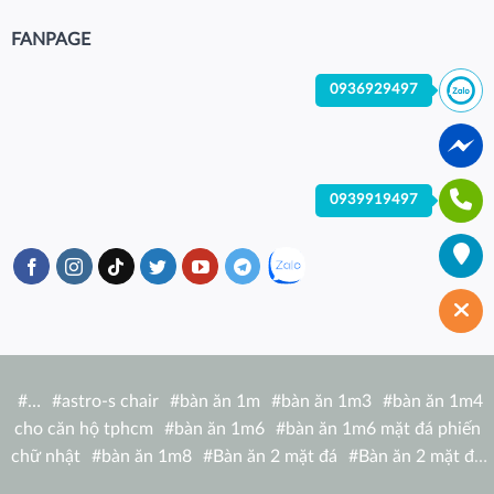
FANPAGE
0936929497
0939919497
#
…
#
astro-s chair
#
bàn ăn 1m
#
bàn ăn 1m3
#
bàn ăn 1m4
cho căn hộ tphcm
#
bàn ăn 1m6
#
bàn ăn 1m6 mặt đá phiến
chữ nhật
#
bàn ăn 1m8
#
Bàn ăn 2 mặt đá
#
Bàn ăn 2 mặt đá
tròn
#
bàn ăn 6 người
#
Bàn ăn bàn nhà hàng hiện đại
#
Bàn ăn