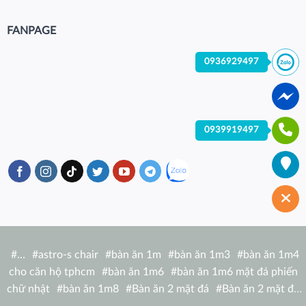
FANPAGE
0936929497
0939919497
#
…
#
astro-s chair
#
bàn ăn 1m
#
bàn ăn 1m3
#
bàn ăn 1m4
cho căn hộ tphcm
#
bàn ăn 1m6
#
bàn ăn 1m6 mặt đá phiến
chữ nhật
#
bàn ăn 1m8
#
Bàn ăn 2 mặt đá
#
Bàn ăn 2 mặt đá
tròn
#
bàn ăn 6 người
#
Bàn ăn bàn nhà hàng hiện đại
#
Bàn ăn