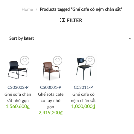
Home
/
Products tagged “Ghế cafe có nệm chân sắt”
FILTER
Thích
Thích
Thích
CS03002-P
CS03001-P
CC3011-P
Ghế sofa chân
Ghế sofa cafe
Ghế cafe có
sắt nhỏ gọn
có tay nhỏ
nệm chân sắt
1,560,600
₫
1,000,000
₫
gọn
2,419,200
₫