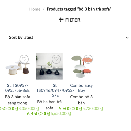
Home
/
Products tagged “bộ 3 bàn trà sofa”
FILTER
Thích
Thích
Thích
SL TS0957-
SL
Combo Easy
0955/56-86E
TS0946/0947/0952-
Boy
57E
Bộ 3 bàn sofa
Combo bộ 3
Bộ ba bàn trà
sang trọng
bàn
sofa
050,000
₫
5,600,000
₫
8,350,000
₫
5,730,000
₫
Original
Current
Original
Current
6,450,000
₫
6,650,000
₫
price
price
price
price
Original
Current
was:
is:
was:
is:
price
price
8,350,000₫.
8,050,000₫.
5,730,000₫.
5,600,000₫.
was:
is:
6,650,000₫.
6,450,000₫.