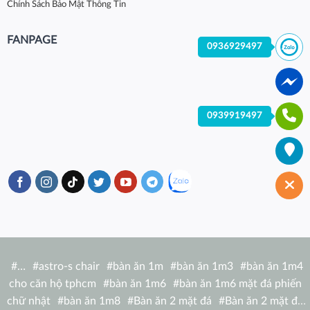
Chính Sách Bảo Mật Thông Tin
FANPAGE
0936929497
0939919497
#
…
#
astro-s chair
#
bàn ăn 1m
#
bàn ăn 1m3
#
bàn ăn 1m4
cho căn hộ tphcm
#
bàn ăn 1m6
#
bàn ăn 1m6 mặt đá phiến
chữ nhật
#
bàn ăn 1m8
#
Bàn ăn 2 mặt đá
#
Bàn ăn 2 mặt đá