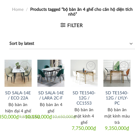
Home
/
Products tagged “bộ bàn ăn 4 ghế cho căn hộ diện tích
nhỏ”
FILTER
Thích
Thích
Thích
Thích
SD SALA-14E
SD SALA-14E
SD TE1540-
SD TE1540-
/ ECO 22A
/ LARA 2C-F
12G /
12G / LYLY-
CC1553
PC
Bộ bàn ăn
Bộ bàn ăn 4
Bộ bàn ăn
Bộ bàn ăn
hiện đại 4 ghế
ghế
mặt kính 4
mặt kính màu
350,000
₫
10,150,000
₫
9,850,000
₫
10,650,000
₫
Original
Current
Original
Current
price
price
price
price
ghế
trà
was:
is:
was:
is:
7,750,000
₫
9,350,000
₫
9,850,000₫.
9,350,000₫.
10,650,000₫.
10,150,000₫.