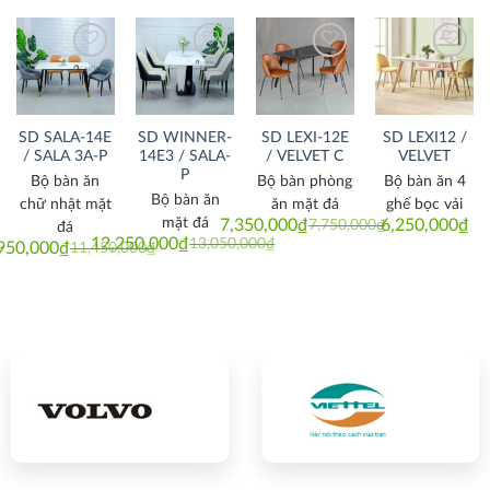
Thích
Thích
Thích
Thích
SD SALA-14E
SD WINNER-
SD LEXI-12E
SD LEXI12 /
/ SALA 3A-P
14E3 / SALA-
/ VELVET C
VELVET
P
Bộ bàn ăn
Bộ bàn phòng
Bộ bàn ăn 4
Bộ bàn ăn
chữ nhật mặt
ăn mặt đá
ghế bọc vải
mặt đá
7,350,000
₫
6,250,000
₫
7,750,000
₫
đá
Original
Current
12,250,000
₫
13,050,000
₫
price
price
950,000
₫
11,450,000
₫
Original
Current
Original
Current
was:
is:
price
price
price
price
7,750,000₫.
7,350,000₫.
was:
is:
was:
is:
13,050,000₫.
12,250,000₫.
11,450,000₫.
10,950,000₫.