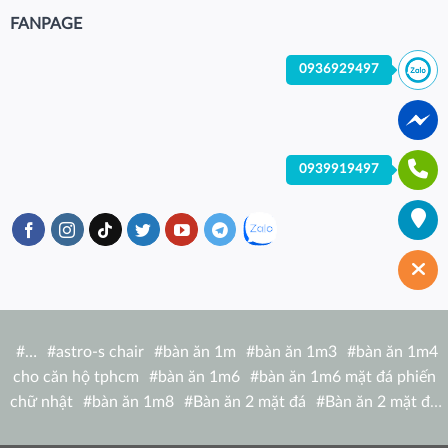
FANPAGE
0936929497
0939919497
#
…
#
astro-s chair
#
bàn ăn 1m
#
bàn ăn 1m3
#
bàn ăn 1m4
cho căn hộ tphcm
#
bàn ăn 1m6
#
bàn ăn 1m6 mặt đá phiến
chữ nhật
#
bàn ăn 1m8
#
Bàn ăn 2 mặt đá
#
Bàn ăn 2 mặt đá
tròn
#
bàn ăn 6 người
#
Bàn ăn bàn nhà hàng hiện đại
#
Bàn ăn