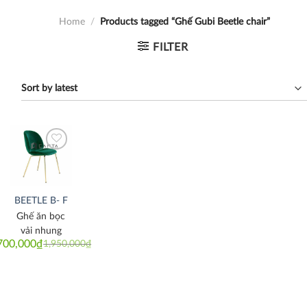
Home
/
Products tagged “Ghế Gubi Beetle chair”
FILTER
Thích
BEETLE B- F
Ghế ăn bọc
vải nhung
700,000
₫
1,950,000
₫
Original
Current
price
price
was:
is:
1,950,000₫.
1,700,000₫.