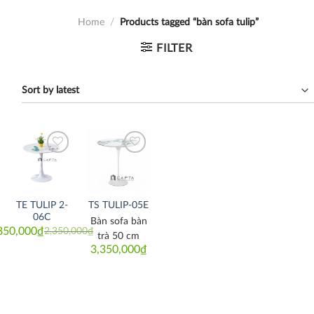
Home
/
Products tagged “bàn sofa tulip”
FILTER
Thích
Thích
TE TULIP 2-
TS TULIP-05E
06C
Bàn sofa bàn
850,000
₫
2,350,000
₫
Original
Current
trà 50 cm
price
price
3,350,000
₫
was:
is:
2,350,000₫.
1,850,000₫.