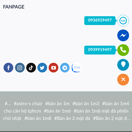
FANPAGE
0936929497
0939919497
#
…
#
astro-s chair
#
bàn ăn 1m
#
bàn ăn 1m3
#
bàn ăn 1m4
cho căn hộ tphcm
#
bàn ăn 1m6
#
bàn ăn 1m6 mặt đá phiến
chữ nhật
#
bàn ăn 1m8
#
Bàn ăn 2 mặt đá
#
Bàn ăn 2 mặt đá
tròn
#
bàn ăn 6 người
#
Bàn ăn bàn nhà hàng hiện đại
#
Bàn ăn