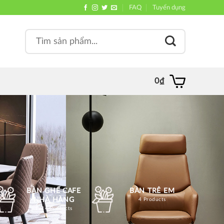
FAQ
Tuyển dụng
Search
, quán
for:
0
₫
BÀN GHẾ CAFE
BÀN TRẺ EM
NHÀ HÀNG
4 Products
1214 Products