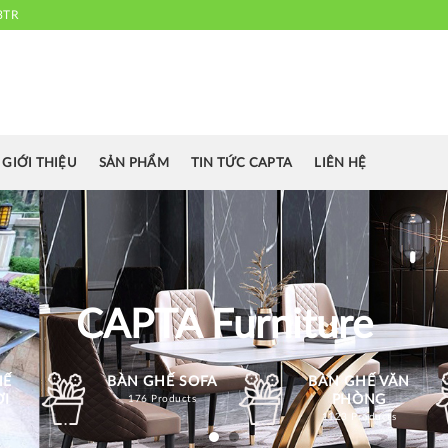
3TR
 chuyên cung cấp bàn ghế văn phòng, bàn ghế ăn nhà hàng, khách sạn
cafe.....
GIỚI THIỆU
SẢN PHẨM
TIN TỨC CAPTA
LIÊN HỆ
CAPTA Furniture
HẾ
BÀN GHẾ SOFA
BÀN GHẾ VĂN
ỜI
PHÒNG
176 Products
1123 Products