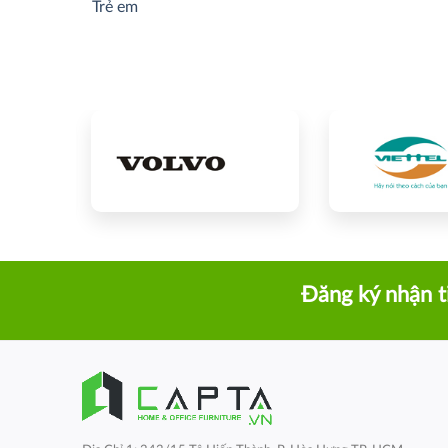
Trẻ em
Đăng ký nhận t