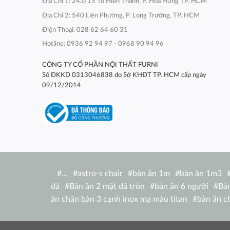
Địa Chỉ 1: 243/15 Tô Hiến Thành, P. Hòa Hưng TP. HCM
Địa Chỉ 2: 540 Liên Phường, P. Long Trường, TP. HCM
Điện Thoại: 028 62 64 60 31
Hotline: 0936 92 94 97 - 0968 90 94 96
CÔNG TY CỔ PHẦN NỘI THẤT FURNI
Số ĐKKD 0313046838 do Sở KHĐT TP. HCM cấp ngày
09/12/2014
#
…
#
astro-s chair
#
bàn ăn 1m
#
bàn ăn 1m3
đá
#
Bàn ăn 2 mặt đá tròn
#
bàn ăn 6 người
#
Bàn
ăn chân bàn 3 cạnh inox mạ màu titan
#
bàn ăn c
nhật
#
bàn ăn chữ nhật 1m2
#
bàn ăn chữ nhật
ghế
#
bàn ăn chữ nhật ngoài trời
#
bàn ăn concor