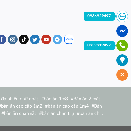
0936929497
0939919497
 đá phiến chữ nhật
#
bàn ăn 1m8
#
Bàn ăn 2 mặt
#
bàn ăn cao cấp 1m2
#
bàn ăn cao cấp 1m4
#
Bàn
#
bàn ăn chân sắt
#
bàn ăn chân trụ
#
bàn ăn chữ
hữ nhật 1m6 nhập khẩu italia
#
bàn ăn chữ nhật 4
bàn ăn giá rẻ tại hcm
#
bàn ăn gỗ hiện đại
#
Bàn ăn