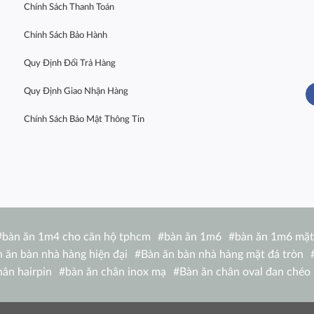
Chính Sách Thanh Toán
Chính Sách Bảo Hành
Quy Định Đổi Trả Hàng
Quy Định Giao Nhận Hàng
Chính Sách Bảo Mật Thông Tin
#
bàn ăn 1m4 cho căn hộ tphcm
#
bàn ăn 1m6
#
bàn ăn 1m6 mặt
 ăn bàn nhà hàng hiện đại
#
Bàn ăn bàn nhà hàng mặt đá tròn
hân hairpin
#
bàn ăn chân inox mạ
#
Bàn ăn chân oval đan chéo
 1m4 TN 1216-14W
#
bàn ăn chữ nhật 1m6 nhập khẩu
#
bàn ăn c
de
#
bàn ăn eliot
#
Bàn ăn Eliot mặt đá
#
bàn ăn gấp nhỏ gọn
#