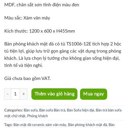
MDF, chân sắt sơn tĩnh điện màu đen
Màu sắc: X
ám vân mây
Kích thước: 1200 x 600 x H455mm
Bàn phòng khách mặt đá có tủ TS1006-12E tích hợp 2 hộc
tủ tiện lợi, giúp lưu trữ gọn gàng các vật dụng trong phòng
khách. Là lựa chọn lý tưởng cho không gian sống hiện đại,
tinh tế và tiện nghi.
Giá chưa bao gồm VAT.
TS1006-12E quantity
Thêm vào giỏ hàng
Mua ngay
Categories:
Bàn sofa
,
Bàn sofa Bàn trà
,
Bàn Sofa hiện đại
,
Bàn trà bàn sofa
mặt chữ nhật
,
Phòng khách
Tags:
Bàn mặt đá ceramic xám vân mây
,
Bàn phòng khách mặt đá
,
Bàn