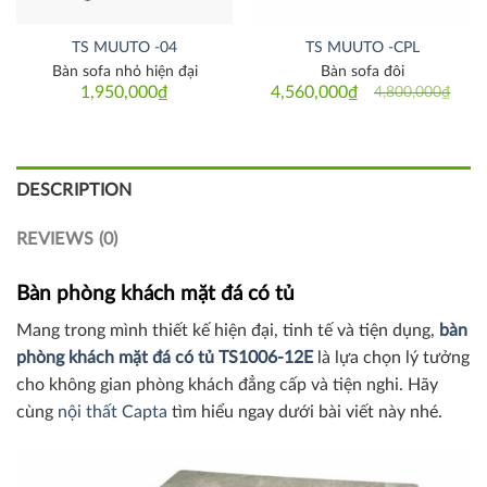
TS MUUTO -04
TS MUUTO -CPL
Bàn sofa nhỏ hiện đại
Bàn sofa đôi
1,950,000
₫
4,560,000
₫
4,800,000
₫
Original
Current
price
price
was:
is:
4,800,000₫.
4,560,000₫.
DESCRIPTION
REVIEWS (0)
Bàn phòng khách mặt đá có tủ
Mang trong mình thiết kế hiện đại, tinh tế và tiện dụng,
bàn
phòng khách mặt đá có tủ TS1006-12E
là lựa chọn lý tưởng
cho không gian phòng khách đẳng cấp và tiện nghi. Hãy
cùng
nội thất Capta
tìm hiểu ngay dưới bài viết này nhé.