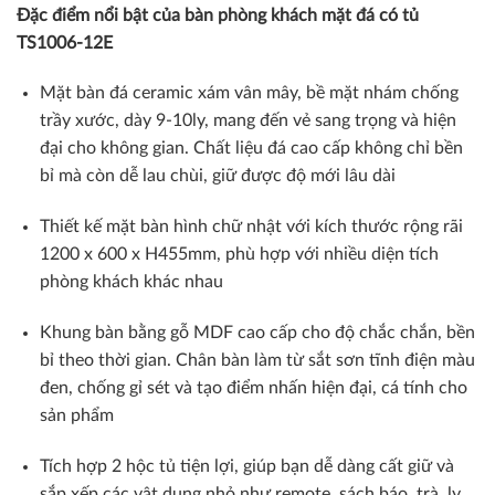
Đặc điểm nổi bật của bàn phòng khách mặt đá có tủ
TS1006-12E
Mặt bàn đá ceramic xám vân mây, bề mặt nhám chống
trầy xước, dày 9-10ly, mang đến vẻ sang trọng và hiện
đại cho không gian. Chất liệu đá cao cấp không chỉ bền
bỉ mà còn dễ lau chùi, giữ được độ mới lâu dài
Thiết kế mặt bàn hình chữ nhật với kích thước rộng rãi
1200 x 600 x H455mm, phù hợp với nhiều diện tích
phòng khách khác nhau
Khung bàn bằng gỗ MDF cao cấp cho độ chắc chắn, bền
bỉ theo thời gian. Chân bàn làm từ sắt sơn tĩnh điện màu
đen, chống gỉ sét và tạo điểm nhấn hiện đại, cá tính cho
sản phẩm
Tích hợp 2 hộc tủ tiện lợi, giúp bạn dễ dàng cất giữ và
sắp xếp các vật dụng nhỏ như remote, sách báo, trà, ly