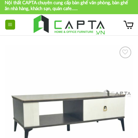
Nội thất CAPTA chuyên cung cấp bàn ghế văn phòng, bàn ghế
Skip
ăn nhà hàng, khách sạn, quán cafe.....
to
content
Thích