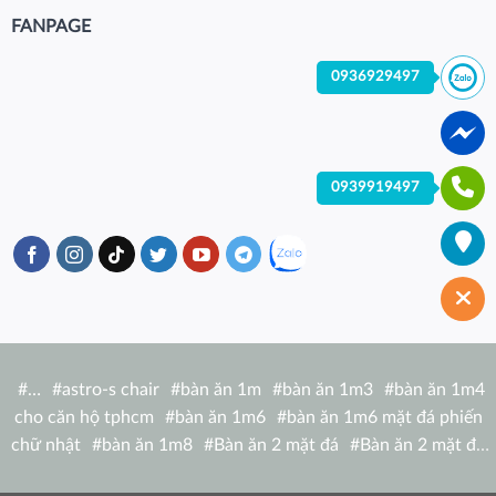
FANPAGE
0936929497
0939919497
#
…
#
astro-s chair
#
bàn ăn 1m
#
bàn ăn 1m3
#
bàn ăn 1m4
cho căn hộ tphcm
#
bàn ăn 1m6
#
bàn ăn 1m6 mặt đá phiến
chữ nhật
#
bàn ăn 1m8
#
Bàn ăn 2 mặt đá
#
Bàn ăn 2 mặt đá
tròn
#
bàn ăn 6 người
#
Bàn ăn bàn nhà hàng hiện đại
#
Bàn ăn