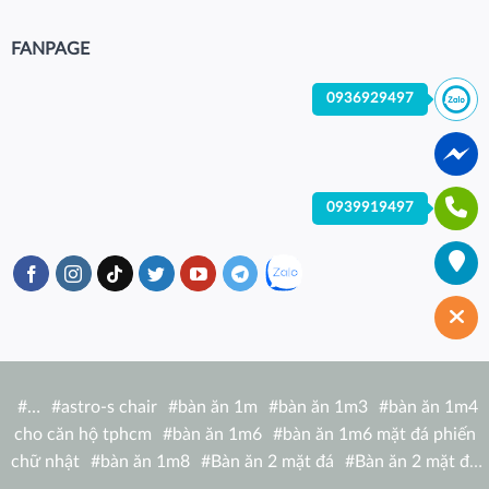
FANPAGE
0936929497
0939919497
#
…
#
astro-s chair
#
bàn ăn 1m
#
bàn ăn 1m3
#
bàn ăn 1m4
cho căn hộ tphcm
#
bàn ăn 1m6
#
bàn ăn 1m6 mặt đá phiến
chữ nhật
#
bàn ăn 1m8
#
Bàn ăn 2 mặt đá
#
Bàn ăn 2 mặt đá
tròn
#
bàn ăn 6 người
#
Bàn ăn bàn nhà hàng hiện đại
#
Bàn ăn