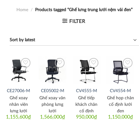
Home
/
Products tagged “Ghế lưng trung lưới nệm vải đen”
FILTER
Thích
Thích
Thích
Thích
CE27006-M
CE05002-M
CV4555-M
CV4554-M
Ghế xoay
Ghế xoay văn
Ghế tiếp
Ghế họp chân
nhân viên
phòng lưng
khách chân
cố định lưới
lưng lưới
lưới
cố định
đen
1,155,600
₫
1,566,000
₫
950,000
₫
1,150,000
₫