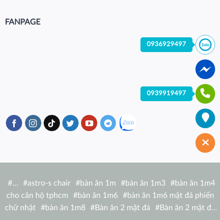
FANPAGE
0936929497
0939919497
#
…
#
astro-s chair
#
bàn ăn 1m
#
bàn ăn 1m3
#
bàn ăn 1m4
cho căn hộ tphcm
#
bàn ăn 1m6
#
bàn ăn 1m6 mặt đá phiến
chữ nhật
#
bàn ăn 1m8
#
Bàn ăn 2 mặt đá
#
Bàn ăn 2 mặt đá
tròn
#
bàn ăn 6 người
#
Bàn ăn bàn nhà hàng hiện đại
#
Bàn ăn