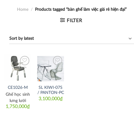
Home
/
Products tagged “bàn ghế làm việc giá rẻ hiện đại”
FILTER
Thích
Thích
SL KIWI-07S
CE1026-M
/ PANTON-PC
Ghế học sinh
3,100,000
₫
lưng lưới
1,750,000
₫