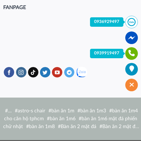
FANPAGE
0936929497
0939919497
#
…
#
astro-s chair
#
bàn ăn 1m
#
bàn ăn 1m3
#
bàn ăn 1m4
cho căn hộ tphcm
#
bàn ăn 1m6
#
bàn ăn 1m6 mặt đá phiến
chữ nhật
#
bàn ăn 1m8
#
Bàn ăn 2 mặt đá
#
Bàn ăn 2 mặt đá
tròn
#
bàn ăn 6 người
#
Bàn ăn bàn nhà hàng hiện đại
#
Bàn ăn