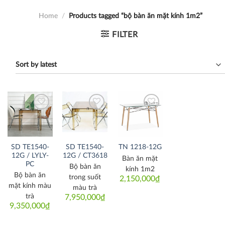
Home
/
Products tagged “bộ bàn ăn mặt kính 1m2”
FILTER
Thích
Thích
Thích
SD TE1540-
SD TE1540-
TN 1218-12G
12G / LYLY-
12G / CT3618
Bàn ăn mặt
PC
Bộ bàn ăn
kính 1m2
Bộ bàn ăn
trong suốt
2,150,000
₫
mặt kính màu
màu trà
trà
7,950,000
₫
9,350,000
₫