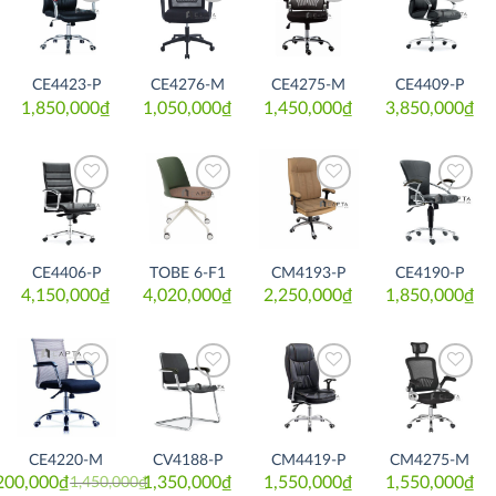
Thích
Thích
Thích
Thích
CE4423-P
CE4276-M
CE4275-M
CE4409-P
1,850,000
₫
1,050,000
₫
1,450,000
₫
3,850,000
₫
Thích
Thích
Thích
Thích
CE4406-P
TOBE 6-F1
CM4193-P
CE4190-P
4,150,000
₫
4,020,000
₫
2,250,000
₫
1,850,000
₫
Thích
Thích
Thích
Thích
CE4220-M
CV4188-P
CM4419-P
CM4275-M
200,000
₫
1,350,000
₫
1,550,000
₫
1,550,000
₫
1,450,000
₫
Original
Current