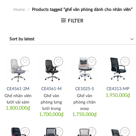
Home
/
Products tagged “ghế văn phòng dành cho nhân viên”
FILTER
Thích
Thích
Thích
Thích
CE4561-2M
CE4561-M
CE1025-S
CE4313-MP
1,950,000
₫
Ghế nhân viên
Ghế văn
Ghế văn
lưới vải xám
phòng lưng
phòng chân
1,800,000
₫
lưới trung
xoay
1,700,000
₫
1,750,000
₫