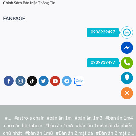
Chính Sách Bảo Mật Thông Tin
FANPAGE
0936929497
0939919497
#
…
#
astro-s chair
#
bàn ăn 1m
#
bàn ăn 1m3
#
bàn ăn 1m4
cho căn hộ tphcm
#
bàn ăn 1m6
#
bàn ăn 1m6 mặt đá phiến
chữ nhật
#
bàn ăn 1m8
#
Bàn ăn 2 mặt đá
#
Bàn ăn 2 mặt đá