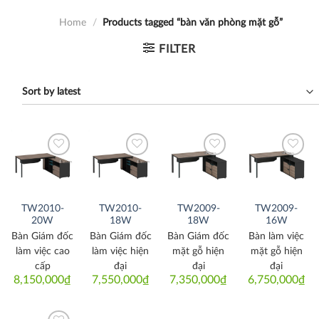
Home
/
Products tagged “bàn văn phòng mặt gỗ”
FILTER
Thích
Thích
Thích
Thích
TW2010-
TW2010-
TW2009-
TW2009-
20W
18W
18W
16W
Bàn Giám đốc
Bàn Giám đốc
Bàn Giám đốc
Bàn làm việc
làm việc cao
làm việc hiện
mặt gỗ hiện
mặt gỗ hiện
cấp
đại
đại
đại
8,150,000
₫
7,550,000
₫
7,350,000
₫
6,750,000
₫