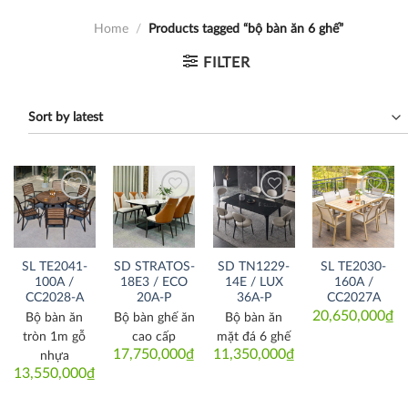
Home
/
Products tagged “bộ bàn ăn 6 ghế”
FILTER
Thích
Thích
Thích
Thích
SL TE2041-
SD STRATOS-
SD TN1229-
SL TE2030-
100A /
18E3 / ECO
14E / LUX
160A /
CC2028-A
20A-P
36A-P
CC2027A
20,650,000
₫
Bộ bàn ăn
Bộ bàn ghế ăn
Bộ bàn ăn
tròn 1m gỗ
cao cấp
mặt đá 6 ghế
17,750,000
₫
11,350,000
₫
nhựa
13,550,000
₫