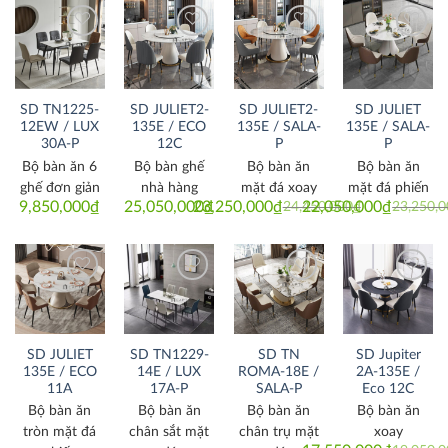
Thích
Thích
Thích
Thích
SD TN1225-
SD JULIET2-
SD JULIET2-
SD JULIET
12EW / LUX
135E / ECO
135E / SALA-
135E / SALA-
30A-P
12C
P
P
Bộ bàn ăn 6
Bộ bàn ghế
Bộ bàn ăn
Bộ bàn ăn
ghế đơn giản
nhà hàng
mặt đá xoay
mặt đá phiến
9,850,000
₫
25,050,000
23,250,000
₫
₫
22,050,000
₫
24,450,000
₫
23,250,
Original
Current
Original
Current
price
price
price
price
was:
is:
was:
is:
24,450,000₫.
23,250,000₫.
23,250,00
22,050,00
Thích
Thích
Thích
Thích
SD JULIET
SD TN1229-
SD TN
SD Jupiter
135E / ECO
14E / LUX
ROMA-18E /
2A-135E /
11A
17A-P
SALA-P
Eco 12C
Bộ bàn ăn
Bộ bàn ăn
Bộ bàn ăn
Bộ bàn ăn
tròn mặt đá
chân sắt mặt
chân trụ mặt
xoay