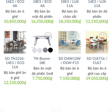
16E3 / ECO
18E3 / ECO
18E3 / LUX
14E3 / LUX
4A
4A
11A
11A
Bộ bàn ăn 6
Bộ bàn ăn
Bộ bàn ăn
Bộ bàn ăn đá
ghế
mặt đá phiến
chân sắt
phiến
10,850,000
₫
16,250,000
₫
18,350,000
₫
12,150,000
₫
Thích
Thích
Thích
Thích
SD TN1226-
TN Boone-
SD DAW12W
SD CULT16 /
14E3 / ECO
18E
/ DSW-F15
CULT
11A
Bàn ăn mặt
Bộ bàn ăn 6
Bộ bàn ăn 6
Bộ bàn ghế ăn
đá phiến 1m8
ghế
ghế cao cấp
6 ghế
7,750,000
₫
7,550,000
₫
19,010,000
₫
12,150,000
₫