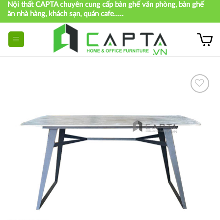
Nội thất CAPTA chuyên cung cấp bàn ghế văn phòng, bàn ghế
Skip
ăn nhà hàng, khách sạn, quán cafe.....
to
content
Thích