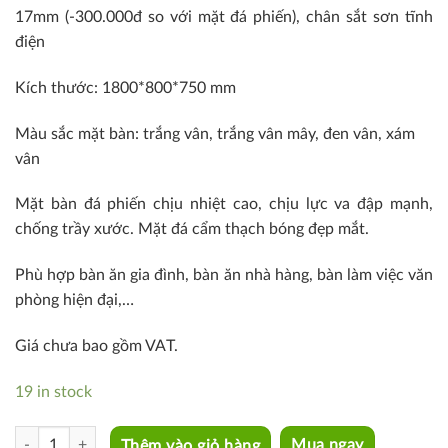
17mm (-300.000đ so với mặt đá phiến), chân sắt sơn tĩnh
điện
Kích thước: 1800*800*750 mm
Màu sắc mặt bàn: trắng vân, trắng vân mây, đen vân, xám
vân
Mặt bàn đá phiến chịu nhiệt cao, chịu lực va đập mạnh,
chống trầy xước. Mặt đá cẩm thạch bóng đẹp mắt.
Phù hợp bàn ăn gia đình, bàn ăn nhà hàng, bàn làm việc văn
phòng hiện đại,…
Giá chưa bao gồm VAT.
19 in stock
TN Boone-18E quantity
Thêm vào giỏ hàng
Mua ngay