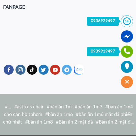
FANPAGE
0936929497
0939919497
#
…
#
astro-s chair
#
bàn ăn 1m
#
bàn ăn 1m3
#
bàn ăn 1m4
cho căn hộ tphcm
#
bàn ăn 1m6
#
bàn ăn 1m6 mặt đá phiến
chữ nhật
#
bàn ăn 1m8
#
Bàn ăn 2 mặt đá
#
Bàn ăn 2 mặt đá
tròn
#
bàn ăn 6 người
#
Bàn ăn bàn nhà hàng hiện đại
#
Bàn ăn