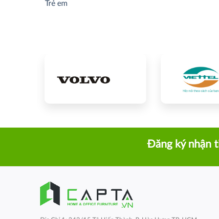
Trẻ em
Đăng ký nhận t