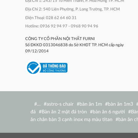
Địa Chỉ 1: 243/15 Tô Hiến Thành, P. Hòa Hưng TP. HCM
Địa Chỉ 2: 540 Liên Phường, P. Long Trường, TP. HCM
Điện Thoại: 028 62 64 60 31
Hotline: 0936 92 94 97 - 0968 90 94 96
CÔNG TY CỔ PHẦN NỘI THẤT FURNI
Số ĐKKD 0313046838 do Sở KHĐT TP. HCM cấp ngày
09/12/2014
#
…
#
astro-s chair
#
bàn ăn 1m
#
bàn ăn 1m3
đá
#
Bàn ăn 2 mặt đá tròn
#
bàn ăn 6 người
#
Bàn
ăn chân bàn 3 cạnh inox mạ màu titan
#
bàn ăn c
nhật
#
bàn ăn chữ nhật 1m2
#
bàn ăn chữ nhật
ghế
#
bàn ăn chữ nhật ngoài trời
#
bàn ăn concor