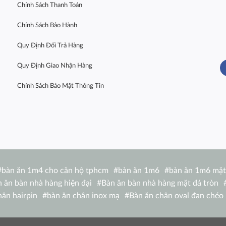
Chính Sách Thanh Toán
Chính Sách Bảo Hành
Quy Định Đổi Trả Hàng
Quy Định Giao Nhận Hàng
Chính Sách Bảo Mật Thông Tin
#
bàn ăn 1m4 cho căn hộ tphcm
#
bàn ăn 1m6
#
bàn ăn 1m6 mặt
 ăn bàn nhà hàng hiện đại
#
Bàn ăn bàn nhà hàng mặt đá tròn
hân hairpin
#
bàn ăn chân inox mạ
#
Bàn ăn chân oval đan chéo
 1m4 TN 1216-14W
#
bàn ăn chữ nhật 1m6 nhập khẩu
#
bàn ăn c
de
#
bàn ăn eliot
#
Bàn ăn Eliot mặt đá
#
bàn ăn gấp nhỏ gọn
#