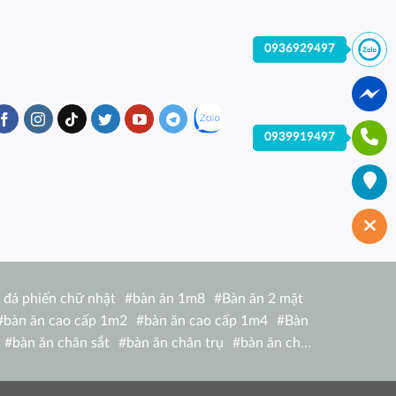
0936929497
0939919497
 đá phiến chữ nhật
#
bàn ăn 1m8
#
Bàn ăn 2 mặt
#
bàn ăn cao cấp 1m2
#
bàn ăn cao cấp 1m4
#
Bàn
#
bàn ăn chân sắt
#
bàn ăn chân trụ
#
bàn ăn chữ
hữ nhật 1m6 nhập khẩu italia
#
bàn ăn chữ nhật 4
bàn ăn giá rẻ tại hcm
#
bàn ăn gỗ hiện đại
#
Bàn ăn