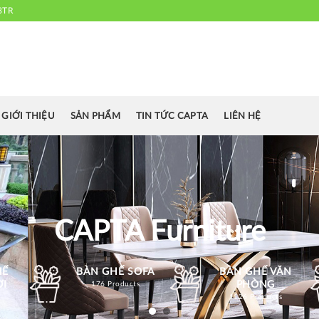
3TR
 chuyên cung cấp bàn ghế văn phòng, bàn ghế ăn nhà hàng, khách sạn
cafe.....
GIỚI THIỆU
SẢN PHẨM
TIN TỨC CAPTA
LIÊN HỆ
CAPTA Furniture
HẾ
BÀN GHẾ SOFA
BÀN GHẾ VĂN
ỜI
PHÒNG
176 Products
1126 Products