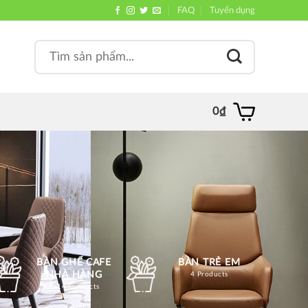
FAQ
Tuyển dụng
Search
, quán
for:
0
₫
BÀN GHẾ CAFE
BÀN TRẺ EM
NHÀ HÀNG
4 Products
1214 Products