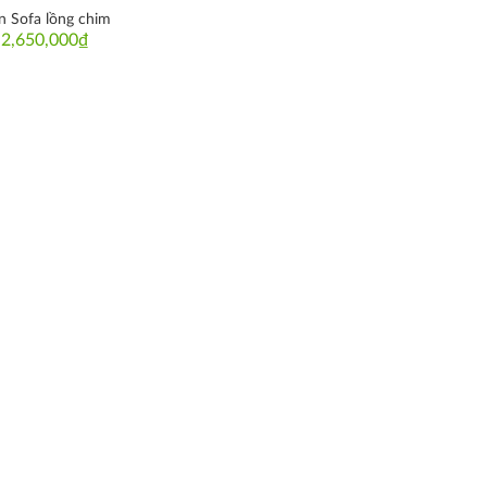
n Sofa lồng chim
2,650,000
₫