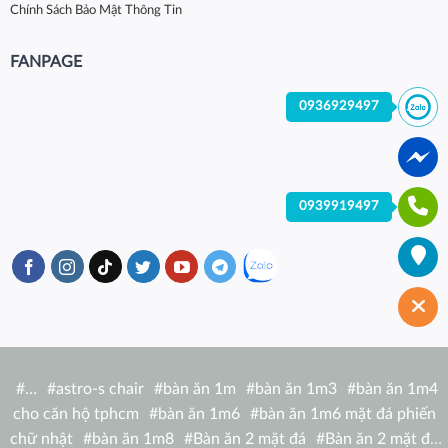
Chính Sách Bảo Mật Thông Tin
FANPAGE
0936929497
0939919497
#
…
#
astro-s chair
#
bàn ăn 1m
#
bàn ăn 1m3
#
bàn ăn 1m4
cho căn hộ tphcm
#
bàn ăn 1m6
#
bàn ăn 1m6 mặt đá phiến
chữ nhật
#
bàn ăn 1m8
#
Bàn ăn 2 mặt đá
#
Bàn ăn 2 mặt đá