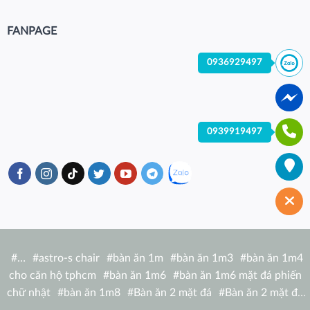
FANPAGE
0936929497
0939919497
#
…
#
astro-s chair
#
bàn ăn 1m
#
bàn ăn 1m3
#
bàn ăn 1m4
cho căn hộ tphcm
#
bàn ăn 1m6
#
bàn ăn 1m6 mặt đá phiến
chữ nhật
#
bàn ăn 1m8
#
Bàn ăn 2 mặt đá
#
Bàn ăn 2 mặt đá
tròn
#
bàn ăn 6 người
#
Bàn ăn bàn nhà hàng hiện đại
#
Bàn ăn