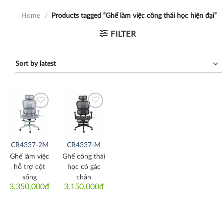
Home
/
Products tagged “Ghế làm việc công thái học hiện đại”
FILTER
Thích
Thích
CR4337-2M
CR4337-M
Ghế làm việc
Ghế công thái
hỗ trợ cột
học có gác
sống
chân
3,350,000
₫
3,150,000
₫