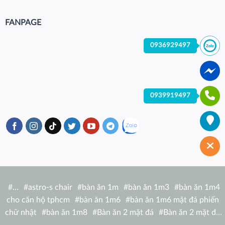
FANPAGE
0936929497
0939919497
#
…
#
astro-s chair
#
bàn ăn 1m
#
bàn ăn 1m3
#
bàn ăn 1m4
cho căn hộ tphcm
#
bàn ăn 1m6
#
bàn ăn 1m6 mặt đá phiến
chữ nhật
#
bàn ăn 1m8
#
Bàn ăn 2 mặt đá
#
Bàn ăn 2 mặt đá
tròn
#
bàn ăn 6 người
#
Bàn ăn bàn nhà hàng hiện đại
#
Bàn ăn