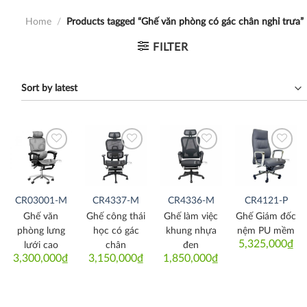
Home
/
Products tagged “Ghế văn phòng có gác chân nghỉ trưa”
FILTER
Thích
Thích
Thích
Thích
CR03001-M
CR4337-M
CR4336-M
CR4121-P
Ghế văn
Ghế công thái
Ghế làm việc
Ghế Giám đốc
phòng lưng
học có gác
khung nhựa
nệm PU mềm
5,325,000
₫
lưới cao
chân
đen
3,300,000
₫
3,150,000
₫
1,850,000
₫