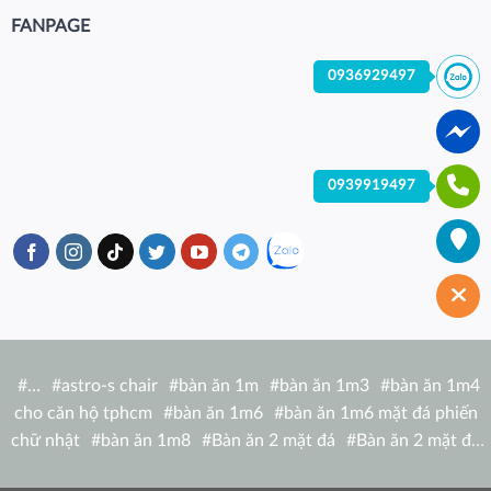
FANPAGE
0936929497
0939919497
#
…
#
astro-s chair
#
bàn ăn 1m
#
bàn ăn 1m3
#
bàn ăn 1m4
cho căn hộ tphcm
#
bàn ăn 1m6
#
bàn ăn 1m6 mặt đá phiến
chữ nhật
#
bàn ăn 1m8
#
Bàn ăn 2 mặt đá
#
Bàn ăn 2 mặt đá
tròn
#
bàn ăn 6 người
#
Bàn ăn bàn nhà hàng hiện đại
#
Bàn ăn