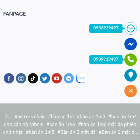
FANPAGE
0936929497
0939919497
#
…
#
astro-s chair
#
bàn ăn 1m
#
bàn ăn 1m3
#
bàn ăn 1m4
cho căn hộ tphcm
#
bàn ăn 1m6
#
bàn ăn 1m6 mặt đá phiến
chữ nhật
#
bàn ăn 1m8
#
Bàn ăn 2 mặt đá
#
Bàn ăn 2 mặt đá
tròn
#
bàn ăn 6 người
#
Bàn ăn bàn nhà hàng hiện đại
#
Bàn ăn