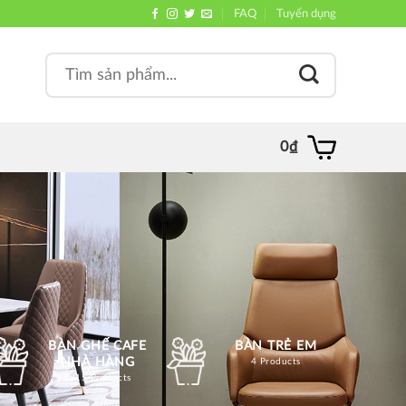
FAQ
Tuyển dụng
Search
, quán
for:
0
₫
BÀN GHẾ CAFE
BÀN TRẺ EM
NHÀ HÀNG
4 Products
1215 Products