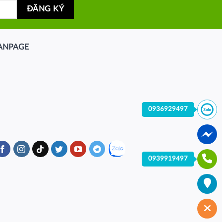
ANPAGE
0936929497
0939919497