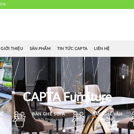
3TR
 chuyên cung cấp bàn ghế văn phòng, bàn ghế ăn nhà hàng, khách sạn
cafe.....
GIỚI THIỆU
SẢN PHẨM
TIN TỨC CAPTA
LIÊN HỆ
CAPTA Furniture
HẾ
BÀN GHẾ SOFA
BÀN GHẾ VĂN
ỜI
PHÒNG
176 Products
1129 Products