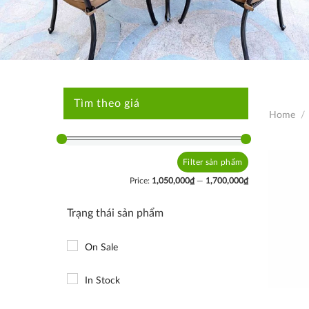
Tìm theo giá
Home
/
Filter
Min
Max
price
price
Price:
1,050,000₫
—
1,700,000₫
Trạng thái sản phẩm
On Sale
In Stock