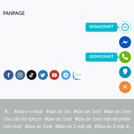
FANPAGE
0936929497
0939919497
#
…
#
astro-s chair
#
bàn ăn 1m
#
bàn ăn 1m3
#
bàn ăn 1m4
cho căn hộ tphcm
#
bàn ăn 1m6
#
bàn ăn 1m6 mặt đá phiến
chữ nhật
#
bàn ăn 1m8
#
Bàn ăn 2 mặt đá
#
Bàn ăn 2 mặt đá
tròn
#
bàn ăn 6 người
#
Bàn ăn bàn nhà hàng hiện đại
#
Bàn ăn