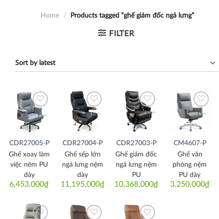
Home
/
Products tagged “ghế giám đốc ngả lưng”
FILTER
Thích
Thích
Thích
Thích
CDR27005-P
CDR27004-P
CDR27003-P
CM4607-P
Ghế xoay làm
Ghế sếp lớn
Ghế giám đốc
Ghế văn
việc nêm PU
ngả lưng nệm
ngả lưng nệm
phòng nệm
dày
dày
PU
PU dày
6,453,000
₫
11,195,000
₫
10,368,000
₫
3,250,000
₫