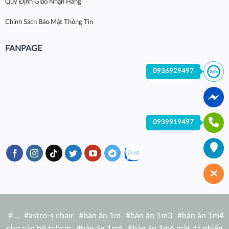
Quy Định Giao Nhận Hàng
Chính Sách Bảo Mật Thông Tin
FANPAGE
0936929497
0939919497
#
…
#
astro-s chair
#
bàn ăn 1m
#
bàn ăn 1m3
#
bàn ăn 1m4
cho căn hộ tphcm
#
bàn ăn 1m6
#
bàn ăn 1m6 mặt đá phiến