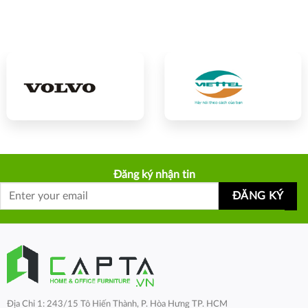
3,500,000₫.
3,400,000₫.
4,400,000₫.
4,250,000₫.
Đăng ký nhận tin
Địa Chỉ 1: 243/15 Tô Hiến Thành, P. Hòa Hưng TP. HCM