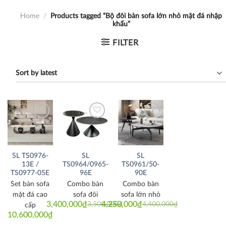
Home
/
Products tagged “Bộ đôi bàn sofa lớn nhỏ mặt đá nhập
khẩu”
FILTER
Thích
Thích
Thích
SL TS0976-
SL
SL
13E /
TS0964/0965-
TS0961/50-
TS0977-05E
96E
90E
Set bàn sofa
Combo bàn
Combo bàn
mặt đá cao
sofa đôi
sofa lớn nhỏ
3,400,000
₫
4,250,000
₫
3,500,000
₫
4,400,000
₫
cấp
Original
Current
Original
Current
price
price
price
price
10,600,000
₫
was:
is:
was:
is: