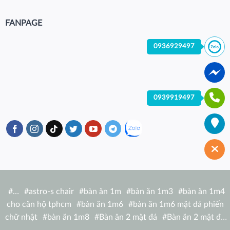
FANPAGE
0936929497
0939919497
#
…
#
astro-s chair
#
bàn ăn 1m
#
bàn ăn 1m3
#
bàn ăn 1m4
cho căn hộ tphcm
#
bàn ăn 1m6
#
bàn ăn 1m6 mặt đá phiến
chữ nhật
#
bàn ăn 1m8
#
Bàn ăn 2 mặt đá
#
Bàn ăn 2 mặt đá
tròn
#
bàn ăn 6 người
#
Bàn ăn bàn nhà hàng hiện đại
#
Bàn ăn