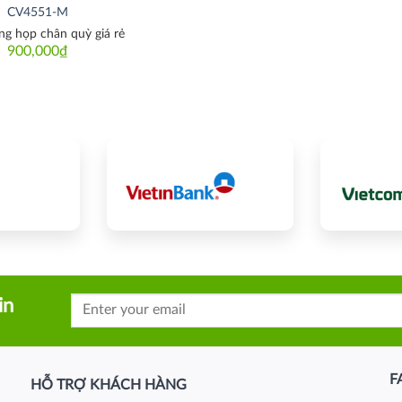
CV4551-M
g họp chân quỳ giá rẻ
900,000
₫
in
F
HỖ TRỢ KHÁCH HÀNG