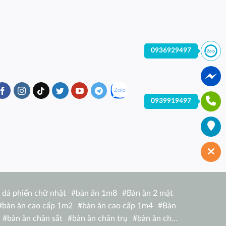
0936929497
0939919497
 đá phiến chữ nhật
#
bàn ăn 1m8
#
Bàn ăn 2 mặt
#
bàn ăn cao cấp 1m2
#
bàn ăn cao cấp 1m4
#
Bàn
#
bàn ăn chân sắt
#
bàn ăn chân trụ
#
bàn ăn chữ