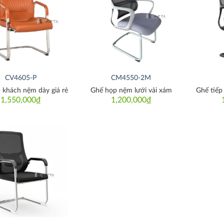
Thích
Thích
CV4605-P
CM4550-2M
 khách nệm dày giá rẻ
Ghế họp nệm lưới vải xám
Ghế tiếp
1,550,000
₫
1,200,000
₫
Thích