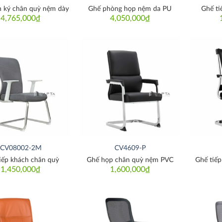
h ký chân quỳ nệm dày
Ghế phòng họp nệm da PU
Ghế ti
4,765,000
₫
4,050,000
₫
Thích
Thích
CV08002-2M
CV4609-P
iếp khách chân quỳ
Ghế họp chân quỳ nệm PVC
Ghế tiếp
1,450,000
₫
1,600,000
₫