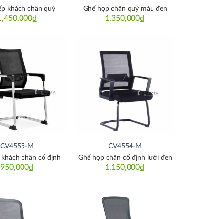
ếp khách chân quỳ
Ghế họp chân quỳ màu đen
1,450,000
₫
1,350,000
₫
Thích
Thích
CV4555-M
CV4554-M
 khách chân cố định
Ghế họp chân cố định lưới đen
950,000
₫
1,150,000
₫