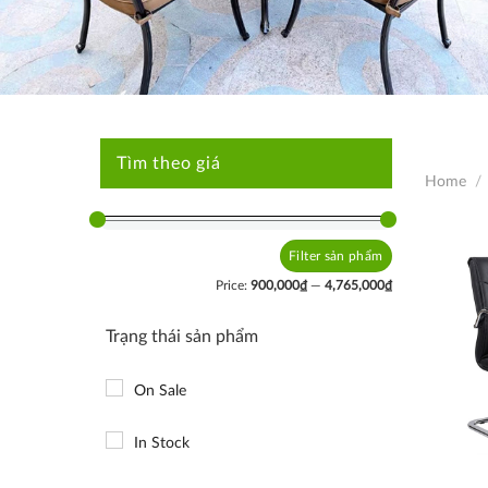
Tìm theo giá
Home
/
Filter
Min
Max
price
price
Price:
900,000₫
—
4,765,000₫
Trạng thái sản phẩm
On Sale
In Stock