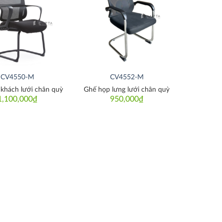
Thích
Thích
CV4550-M
CV4552-M
 khách lưới chân quỳ
Ghế họp lưng lưới chân quỳ
1,100,000
₫
950,000
₫