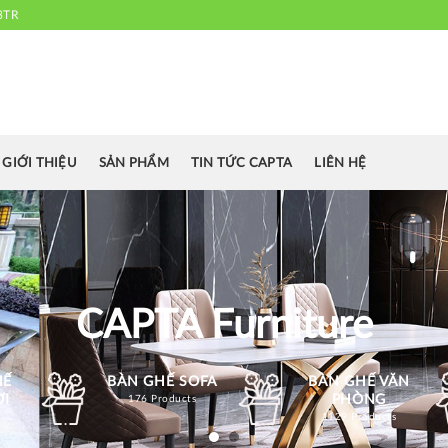
3TR
 chuyên cung cấp bàn ghế văn phòng, bàn ghế ăn nhà hàng, khách sạn
cafe.....
GIỚI THIỆU
SẢN PHẨM
TIN TỨC CAPTA
LIÊN HỆ
CAPTA Furniture
HẾ
BÀN GHẾ SOFA
BÀN GHẾ VĂN
ỜI
PHÒNG
176 Products
1129 Products