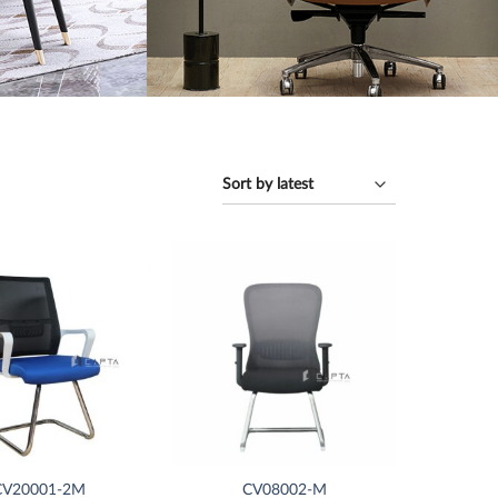
Thích
Thích
CV20001-2M
CV08002-M