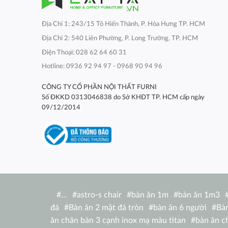
Địa Chỉ 1: 243/15 Tô Hiến Thành, P. Hòa Hưng TP. HCM
Địa Chỉ 2: 540 Liên Phường, P. Long Trường, TP. HCM
Điện Thoại: 028 62 64 60 31
Hotline: 0936 92 94 97 - 0968 90 94 96
CÔNG TY CỔ PHẦN NỘI THẤT FURNI
Số ĐKKD 0313046838 do Sở KHĐT TP. HCM cấp ngày
09/12/2014
#
…
#
astro-s chair
#
bàn ăn 1m
#
bàn ăn 1m3
đá
#
Bàn ăn 2 mặt đá tròn
#
bàn ăn 6 người
#
Bàn
ăn chân bàn 3 cạnh inox mạ màu titan
#
bàn ăn c