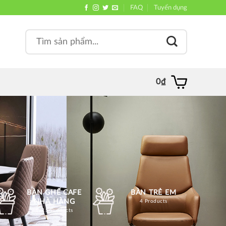
FAQ
Tuyển dụng
Search
, quán
for:
0
₫
BÀN GHẾ CAFE
BÀN TRẺ EM
NHÀ HÀNG
4 Products
1215 Products