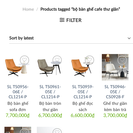
Home
/
Products tagged “bộ bàn ghế cafe thư giãn”
FILTER
Thích
Thích
Thích
Thích
SL TS0956-
SL TS0961-
SL TS0959-
SL TS0946-
06E /
05E /
05E /
05E /
CL1214-P
CL1214-P
CL1214-P
CS0928-F
Bộ bàn ghế
Bộ bàn tròn
Bộ ghế đọc
Ghế thư giãn
sofa đơn
thư giãn
sách
kèm bàn trà
7,700,000
₫
6,700,000
₫
6,600,000
₫
3,700,000
₫