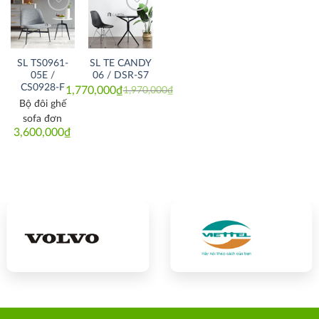
Thích
Thích
SL TS0961-
SL TE CANDY
05E /
06 / DSR-S7
CS0928-F
1,770,000
₫
1,970,000
₫
Original
Current
price
price
Bộ đôi ghế
was:
is:
sofa đơn
1,970,000₫.
1,770,000₫.
3,600,000
₫