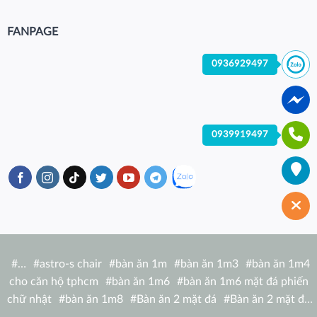
FANPAGE
0936929497
0939919497
#
…
#
astro-s chair
#
bàn ăn 1m
#
bàn ăn 1m3
#
bàn ăn 1m4
cho căn hộ tphcm
#
bàn ăn 1m6
#
bàn ăn 1m6 mặt đá phiến
chữ nhật
#
bàn ăn 1m8
#
Bàn ăn 2 mặt đá
#
Bàn ăn 2 mặt đá
tròn
#
bàn ăn 6 người
#
Bàn ăn bàn nhà hàng hiện đại
#
Bàn ăn