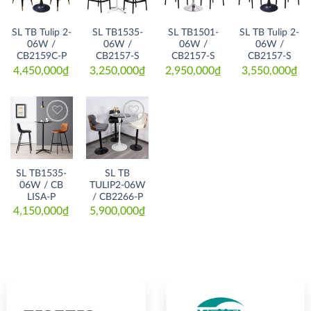
Thích
Thích
Thích
Thích
SL TB Tulip 2-
SL TB1535-
SL TB1501-
SL TB Tulip 2-
06W /
06W /
06W /
06W /
CB2159C-P
CB2157-S
CB2157-S
CB2157-S
4,450,000
₫
3,250,000
₫
2,950,000
₫
3,550,000
₫
Thích
Thích
SL TB1535-
SL TB
06W / CB
TULIP2-06W
LISA-P
/ CB2266-P
4,150,000
₫
5,900,000
₫