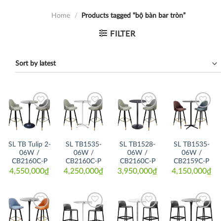
Home
/
Products tagged “bộ bàn bar tròn”
FILTER
Thích
Thích
Thích
Thích
SL TB Tulip 2-
SL TB1535-
SL TB1528-
SL TB1535-
06W /
06W /
06W /
06W /
CB2160C-P
CB2160C-P
CB2160C-P
CB2159C-P
4,550,000
₫
4,250,000
₫
3,950,000
₫
4,150,000
₫