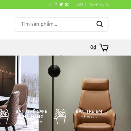
FAQ
Tuyển dụng
Search
, quán
for:
0
₫
BÀN GHẾ CAFE
BÀN TRẺ EM
NHÀ HÀNG
4 Products
1215 Products