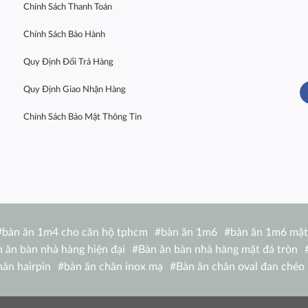
Chính Sách Thanh Toán
Chính Sách Bảo Hành
Quy Định Đổi Trả Hàng
Quy Định Giao Nhận Hàng
Chính Sách Bảo Mật Thông Tin
#
bàn ăn 1m4 cho căn hộ tphcm
#
bàn ăn 1m6
#
bàn ăn 1m6 mặt
 ăn bàn nhà hàng hiện đại
#
Bàn ăn bàn nhà hàng mặt đá tròn
hân hairpin
#
bàn ăn chân inox mạ
#
Bàn ăn chân oval đan chéo
 1m4 TN 1216-14W
#
bàn ăn chữ nhật 1m6 nhập khẩu
#
bàn ăn c
de
#
bàn ăn eliot
#
Bàn ăn Eliot mặt đá
#
bàn ăn gấp nhỏ gọn
#