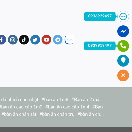
0936929497
0939919497
 đá phiến chữ nhật
#
bàn ăn 1m8
#
Bàn ăn 2 mặt
#
bàn ăn cao cấp 1m2
#
bàn ăn cao cấp 1m4
#
Bàn
#
bàn ăn chân sắt
#
bàn ăn chân trụ
#
bàn ăn chữ
hữ nhật 1m6 nhập khẩu italia
#
bàn ăn chữ nhật 4
bàn ăn giá rẻ tại hcm
#
bàn ăn gỗ hiện đại
#
Bàn ăn