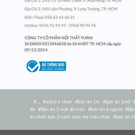
Địa Chỉ 1: 243/15 Tô Hiến Thành, P. Hòa Hưng TP. HCM
Địa Chỉ 2: 540 Liên Phường, P. Long Trường, TP. HCM
Điện Thoại: 028 62 64 60 31
Hotline: 0936 92 94 97 - 0968 90 94 96
CÔNG TY CỔ PHẦN NỘI THẤT FURNI
Số ĐKKD 0313046838 do Sở KHĐT TP. HCM cấp ngày
09/12/2014
#
…
#
astro-s chair
#
bàn ăn 1m
#
bàn ăn 1m3
đá
#
Bàn ăn 2 mặt đá tròn
#
bàn ăn 6 người
#
Bàn
ăn chân bàn 3 cạnh inox mạ màu titan
#
bàn ăn c
nhật
#
bàn ăn chữ nhật 1m2
#
bàn ăn chữ nhật
ghế
#
bàn ăn chữ nhật ngoài trời
#
bàn ăn concor