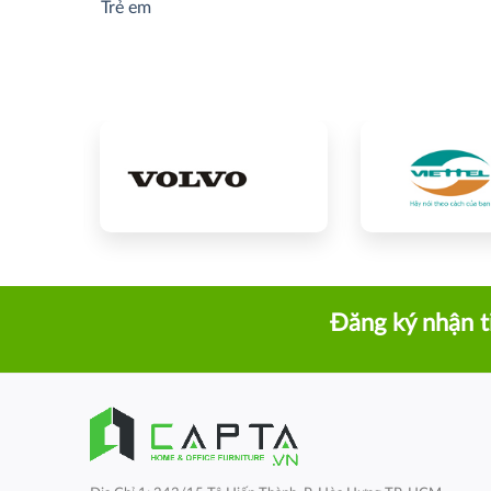
Trẻ em
Đăng ký nhận t