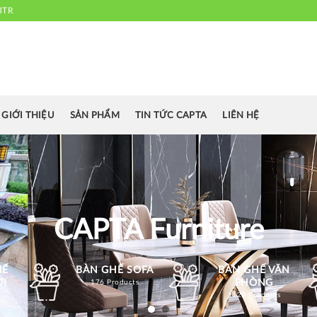
3TR
 chuyên cung cấp bàn ghế văn phòng, bàn ghế ăn nhà hàng, khách sạn
cafe.....
GIỚI THIỆU
SẢN PHẨM
TIN TỨC CAPTA
LIÊN HỆ
CAPTA Furniture
HẾ
BÀN GHẾ SOFA
BÀN GHẾ VĂN
ỜI
PHÒNG
176 Products
1129 Products