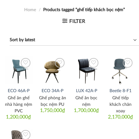
Home
/
Products tagged “ghế tiếp khách bọc nệm”
FILTER
Thích
Thích
Thích
Thích
ECO 46A-P
ECO 34A-P
LUX 42A-P
Beetle 8-F1
Ghế ăn ghế
Ghế phòng ăn
Ghế ăn bọc
Ghế tiếp
nhà hàng nệm
bọc nệm PU
nệm
khách chân
1,750,000
₫
1,700,000
₫
PVC
xoay
1,200,000
₫
2,170,000
₫